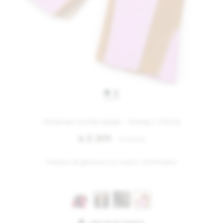
IVA OFF
Polainas Combinadas - Honey / Chicle
2.951
$
3.600
$
Polainas de gamuza con cueros combinados
Variantes: