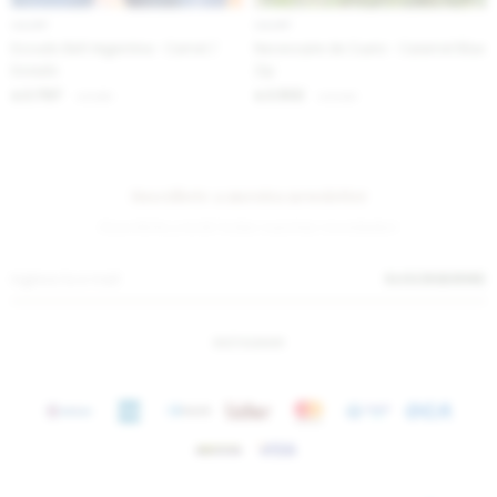
IVA OFF
IVA OFF
Escudo Belt Argentina - Camel /
Necessaire de Cuero - Caramel Blue
Dorado
Zip
2.787
2.902
$
3.400
$
3.540
$
$
Suscríbete a nuestra newsletter
¡Suscribite y recibí todas nuestras novedades!
SUSCRIBIRME
INSTAGRAM