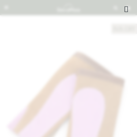


NOTIFICARME