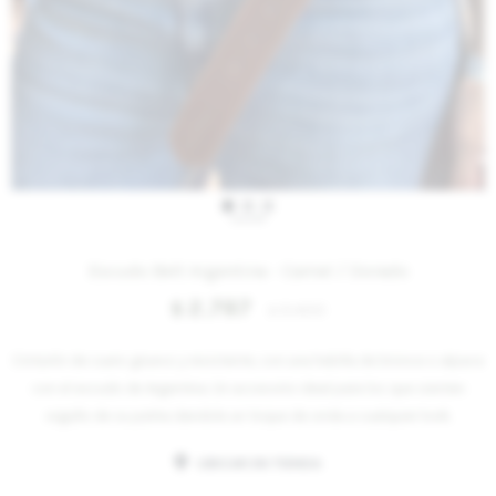
IVA OFF
Escudo Belt Argentina - Camel / Dorado
2.787
$
3.400
$
Cinturón de cuero grueso y resistente, con una hebilla de bronce o alpaca
con el escudo de Argentina. Un accesorio ideal para los que sienten
orgullo de su patria dandole un toque de onda a cualquier look.
UBICAR EN TIENDA