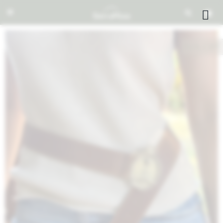


NOTIFICARME