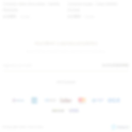
Cinturón Hole Chocolate - Hebilla
Cinturón Suela - Claro Hebilla
Plateada
Dorada
2.623
2.623
$
3.200
$
3.200
$
$
Suscríbete a nuestra newsletter
¡Suscribite y recibí todas nuestras novedades!
SUSCRIBIRME
INSTAGRAM
© Copyright 2026 / Sierra Mora