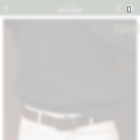


NOTIFICARME