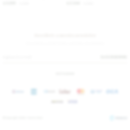
2.295
2.344
$
2.800
$
2.860
$
$
Suscríbete a nuestra newsletter
¡Suscribite y recibí todas nuestras novedades!
SUSCRIBIRME
INSTAGRAM
© Copyright 2026 / Sierra Mora