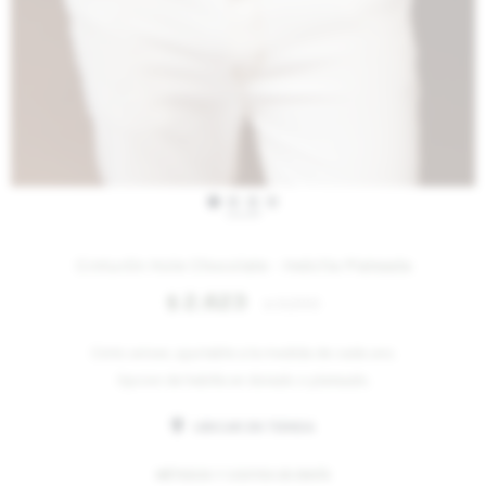
IVA OFF
Cinturón Hole Chocolate - Hebilla Plateada
2.623
$
3.200
$
Cinto unisex, ajustable a la medida de cada uno.
Opcion de hebilla en dorado o plateado.
UBICAR EN TIENDA
MÉTODOS Y COSTOS DE ENVÍO