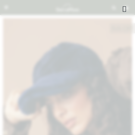


NOTIFICARME