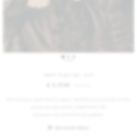
IVA OFF
Warm Royal Cap - Azul
3.336
$
4.070
$
Para el invierno, clave tener la cabeza calentita pero sin perder el estilo,
por eso he aquí nuestro WARM ROYAL CAP.
Sombrero con visera 100% de corderito.
UBICAR EN TIENDA