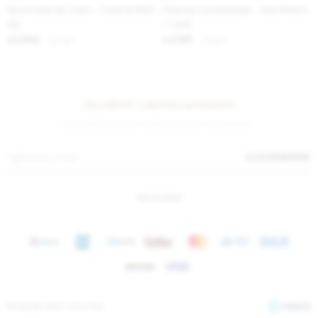
Necessaire de Cuero - Caramel Blue
Polainas Combinadas - Azul Marino
Zip
/ Coral
2.902
2.951
$
3.540
$
3.600
$
$
Suscríbete a nuestra newsletter
¡Suscribite y recibí todas nuestras novedades!
SUSCRIBIRME
INSTAGRAM
© Copyright 2026 / Sierra Mora