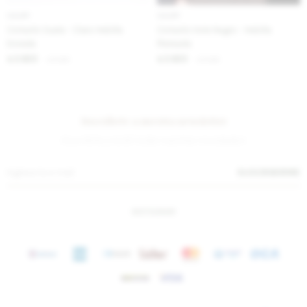
IVA OFF
IVA OFF
Cinturón Suela - Claro Hebilla
Cinturón Hole Negro - Hebilla
Dorada
Plateada
2.623
2.623
$
3.200
$
3.200
$
$
Suscríbete a nuestra newsletter
¡Suscribite y recibí todas nuestras novedades!
SUSCRIBIRME
INSTAGRAM