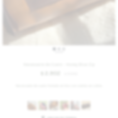
IVA OFF
Necessaire de Cuero - Honey Blue Zip
2.902
$
3.540
$
Necessaire de cuero forrado en lino con cierres en cobre.
Variantes: