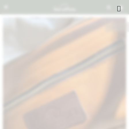


NOTIFICARME