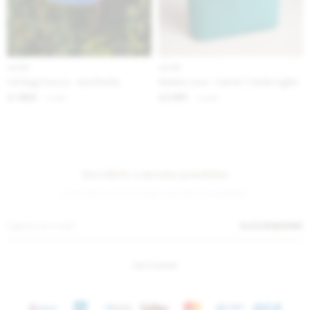
IVA OFF
IVA OFF
Cel Bag Crocco - Azul Bolita
Matera Lona - Camel / Verde Inglés
1.623
2.951
$
1.980
$
3.600
$
$
Suscríbete a nuestra newsletter
¡Suscribite y recibí todas nuestras novedades!
SUSCRIBIRME
INSTAGRAM