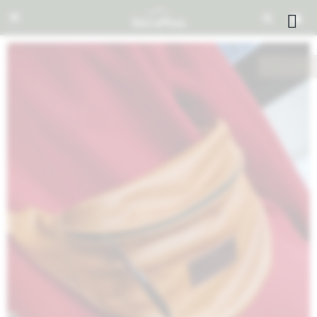


NOTIFICARME