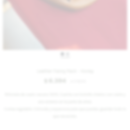
IVA OFF
Leather Fanny Pack - Honey
6.394
$
7.800
$
Riñonera de cuero vacuno 100%. Cuenta con bolsillo interno con cierre y
uno externo en la parte de atras.
Correa regulable. Cómoda y espaciosa para que puedas guardar todo lo
que necesites.
Variantes: