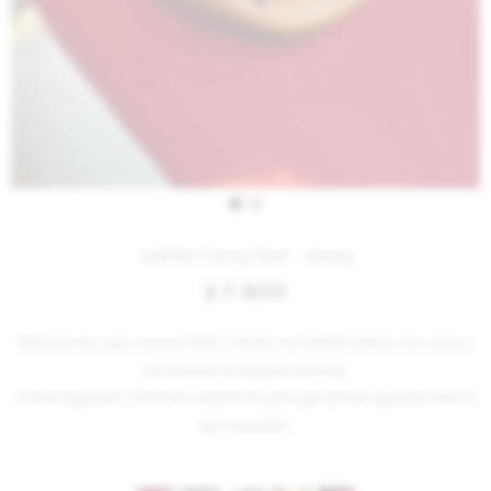
Leather Fanny Pack - Honey
7.800
$
Riñonera de cuero vacuno 100%. Cuenta con bolsillo interno con cierre y
uno externo en la parte de atras.
Correa regulable. Cómoda y espaciosa para que puedas guardar todo lo
que necesites.
Variantes: