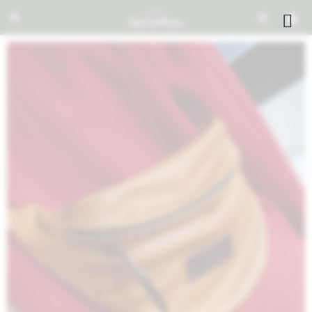


NOTIFICARME