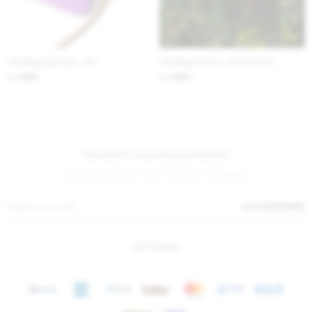
Cel Bag Gamuza - Lila
Cel Bag Crocco - Azul Bolita
1.980
1.980
$
$
Suscríbete a nuestra newsletter
¡Suscribite y recibí todas nuestras novedades!
SUSCRIBIRME
INSTAGRAM