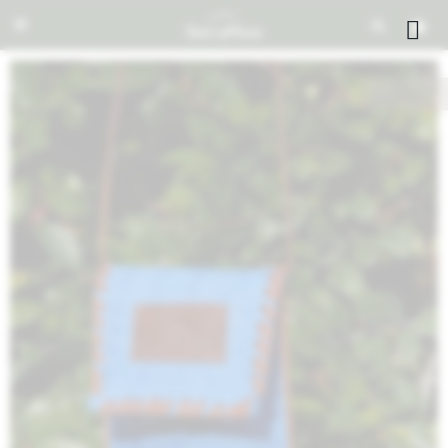


NOTIFICARME