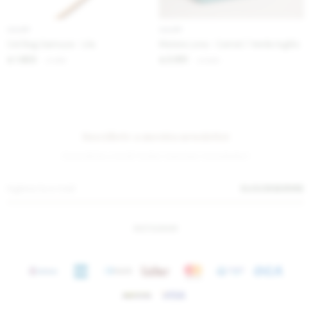
IVA OFF
IVA OFF
Cel Bag Gamuza - Lila
Matera Lona - Camel / Verde Inglés
1.623
2.951
$
1.980
$
3.600
$
$
Suscríbete a nuestra newsletter
¡Suscribite y recibí todas nuestras novedades!
SUSCRIBIRME
INSTAGRAM