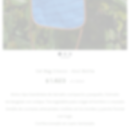
IVA OFF
Cel Bag Crocco - Azul Bolita
1.623
$
1.980
$
Bolso tipo bandolera de tamaño compacto y pequeño, formato
rectangular con solapa. Tira regulable para colgar al hombro o cruzado.
Detalle de costuras artesanales visibles en los bordes y parche frontal
con logo.
Confeccionado en cuero texturado.