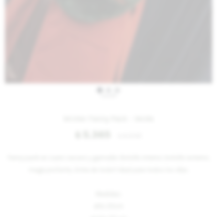
IVA OFF
Winter Fanny Pack - Verde
5.365
$
6.545
$
Fanny pack en cuero vacuno y gamulán. Bolsillo interno, bolsillo externo,
mega profunta,. Entra de todo!! Ideal para todos los días.
Medidas:
alto 25cm