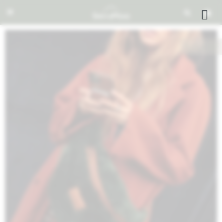


NOTIFICARME