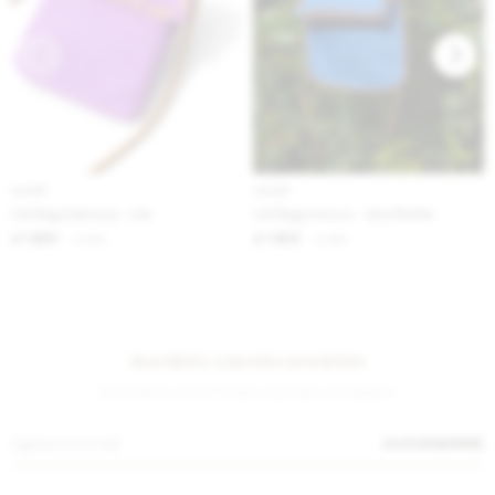
IVA OFF
IVA OFF
Cel Bag Gamuza - Lila
Cel Bag Crocco - Azul Bolita
1.623
1.623
$
1.980
$
1.980
$
$
Suscríbete a nuestra newsletter
¡Suscribite y recibí todas nuestras novedades!
SUSCRIBIRME