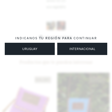
ancho 55 cm
aza regulable
Variantes:
UBICAR EN TIENDA
INDICANOS TU REGIÓN PARA CONTINUAR
URUGUAY
INTERNACIONAL
MÉTODOS Y COSTOS DE ENVÍO
Productos que te pueden interesar