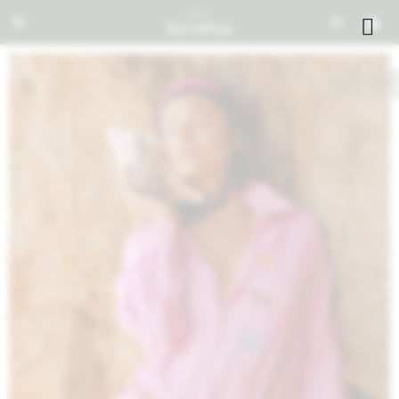


NOTIFICARME