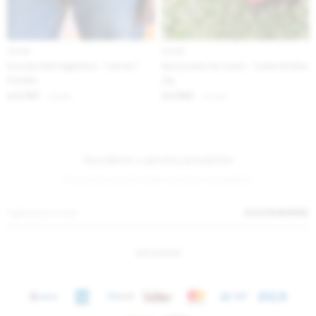
IVA OFF
IVA OFF
Escudo Belt Argentina - Camel /
Necessaire de Cuero - Caramel Blue
Dorado
Zip
2.787
2.902
$
3.400
$
3.540
$
$
Suscríbete a nuestra newsletter
¡Suscribite y recibí todas nuestras novedades!
SUSCRIBIRME
INSTAGRAM