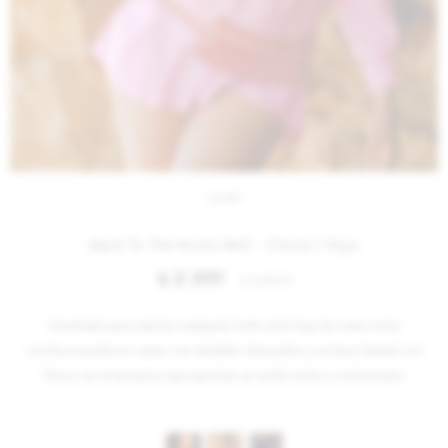
IVA OFF
Back To The Roots Belt - Chicle / Rojo
2.951
$
3.600
$
Diseñada para realzar cualquier look, esta faja de cuero esta
confeccionada en cuero con detalles trenzados y un lazo lateral con
flecos en el extremo que aportan un estilo boho y sofisticado.
Variantes: