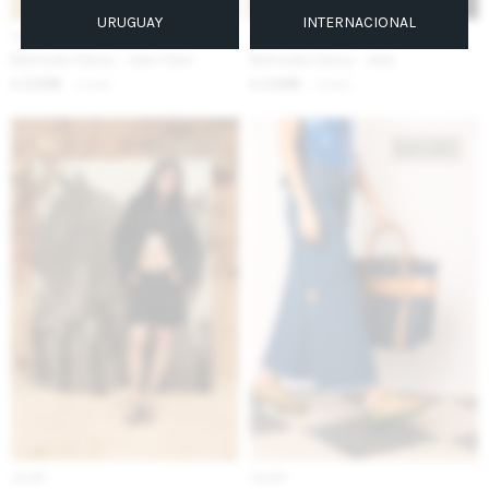
URUGUAY
INTERNACIONAL
IVA OFF
IVA OFF
Bermuda Classy - Jean Claro
Bermuda Classy - Jean
3.246
3.246
$
3.960
$
3.960
$
$
IVA OFF
IVA OFF