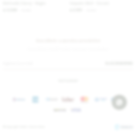
Bermuda Classy - Negro
Vaquero Skirt - Oscuro
3.246
2.951
$
3.960
$
3.600
$
$
Suscríbete a nuestra newsletter
¡Suscribite y recibí todas nuestras novedades!
SUSCRIBIRME
INSTAGRAM
© Copyright 2026 / Sierra Mora