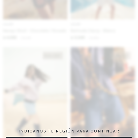
IVA OFF
IVA OFF
Navajo Short - Chocolate / Rosado
Bermuda Classy - Blanco
4.262
3.246
$
5.200
$
3.960
$
$
INDICANOS TU REGIÓN PARA CONTINUAR