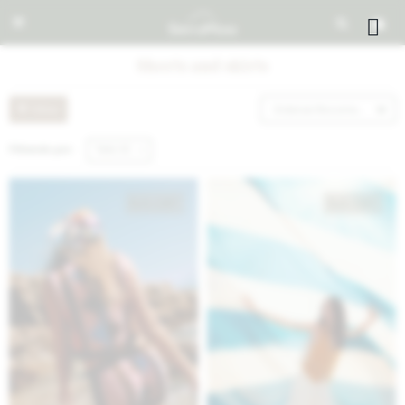


Shorts and skirts
Recomendados
Filtrando por:
Talle XS