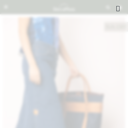


NOTIFICARME