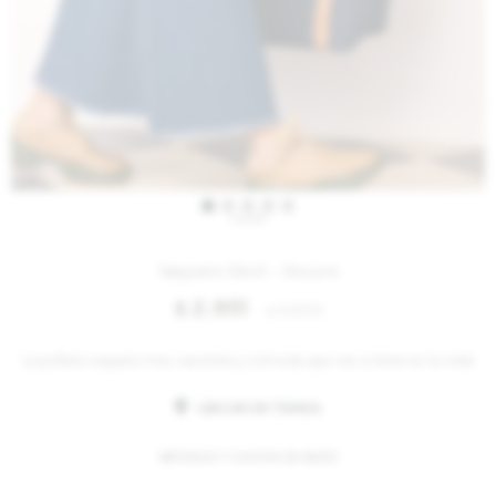
IVA OFF
Vaquero Skirt - Oscuro
2.951
$
3.600
$
La pollera vaquero mas canchera y cómoda que vas a tener en tu vida!
UBICAR EN TIENDA
MÉTODOS Y COSTOS DE ENVÍO