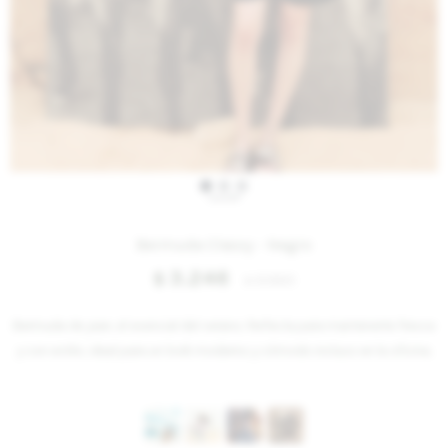
IVA OFF
Bermuda Classy - Negro
3.246
$
3.960
$
Bermuda de jean, el esencial del verano. Perfecta para mantenerte fresca
y con estilo, ideal para un look moderno y cómodo incluso en la oficina.
Variantes: