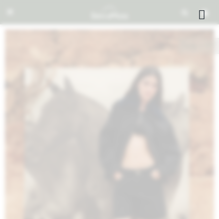


NOTIFICARME