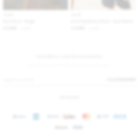
IVA OFF
IVA OFF
Knit Short - Beige
De la República Short - Azul Marino
2.295
2.295
$
2.800
$
2.800
$
$
Suscríbete a nuestra newsletter
¡Suscribite y recibí todas nuestras novedades!
SUSCRIBIRME
INSTAGRAM