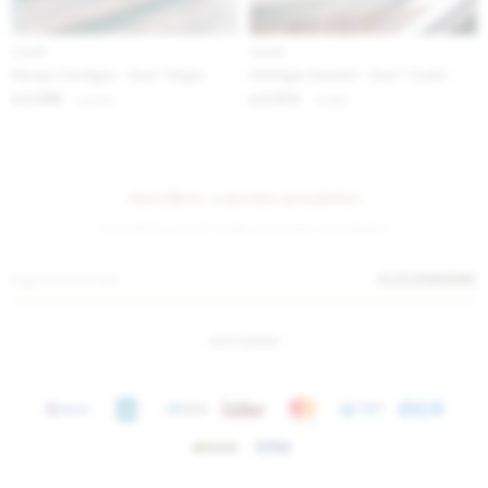
IVA OFF
IVA OFF
Navajo Cardigan - Azul / Negro
Heritage Sweater - Azul / Crudo
5.369
5.574
$
6.550
$
6.800
$
$
Suscríbete a nuestra newsletter
¡Suscribite y recibí todas nuestras novedades!
SUSCRIBIRME
INSTAGRAM