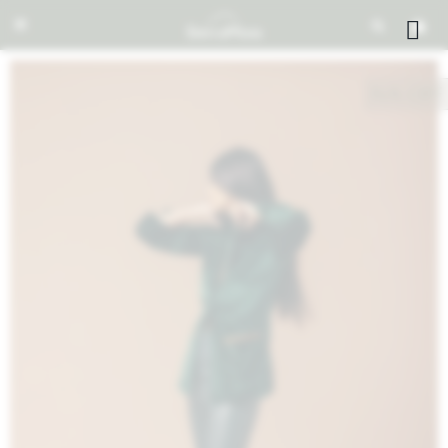


NOTIFICARME