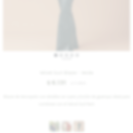
IVA OFF
Velvet Suit Blazer - Verde
6.131
$
7.480
$
Blazer de terciopelo con detalles en cuero y botón de guampa. Ideal para
combinar con el Velvet Suit Pant.
Variantes: