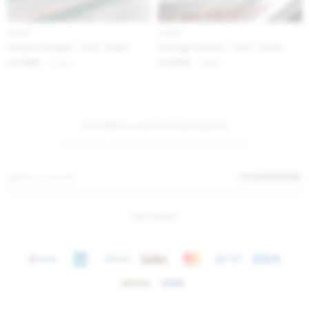
IVA OFF
IVA OFF
Navajo Cardigan - Azul / Negro
Heritage Sweater - Azul / Crudo
5.369
5.574
$
6.550
$
6.800
$
$
Suscríbete a nuestra newsletter
¡Suscribite y recibí todas nuestras novedades!
SUSCRIBIRME
INSTAGRAM