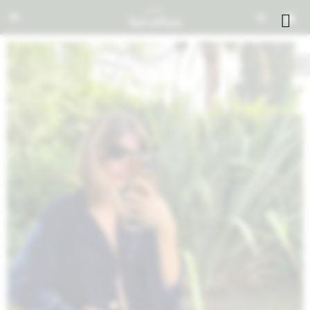


NOTIFICARME