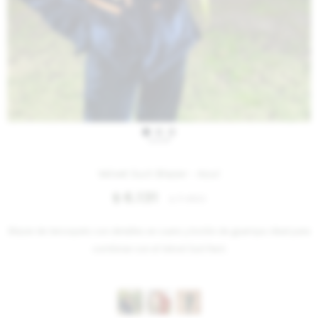
IVA OFF
Velvet Suit Blazer - Azul
6.131
$
7.480
$
Blazer de terciopelo con detalles en cuero y botón de guampa. Ideal para
combinar con el Velvet Suit Pant.
Variantes: