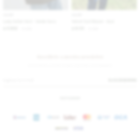
IVA OFF
IVA OFF
Lady Safari Vest - Verde Seco
Velvet Suit Blazer - Azul
5.902
6.131
$
7.200
$
7.480
$
$
Suscríbete a nuestra newsletter
¡Suscribite y recibí todas nuestras novedades!
SUSCRIBIRME
INSTAGRAM