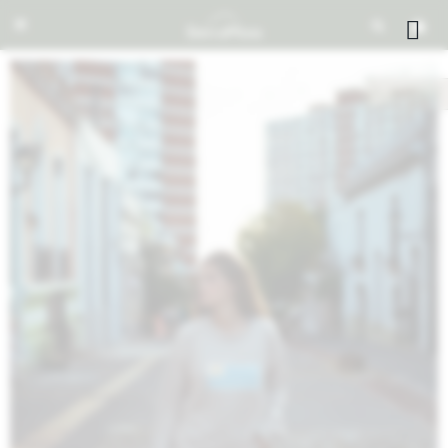


NOTIFICARME