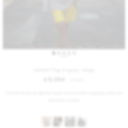
IVA OFF
Sweater Flag Uruguay - Beige
6.394
$
7.800
$
Sweater de hilo de algodón tejido con la bandera uruguaya. Colección
Sabremos Cumplir.
Variantes: