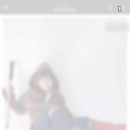


NOTIFICARME