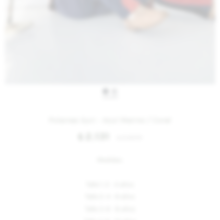
IVA OFF
Polainas Guri - Azul Marino / Coral
2.131
$
2.600
$
Medidas:
Talle 1: 2 - 4 años
Talle 2: 4 - 6 años
Talle 3: 6 - 8 años