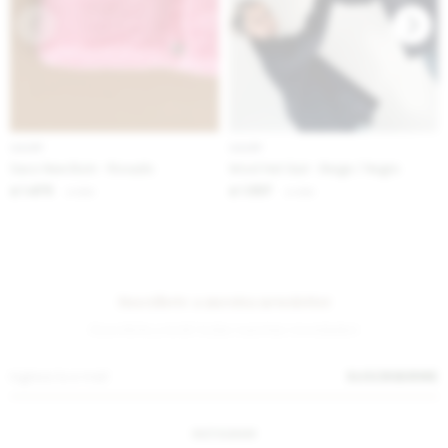
IVA OFF
IVA OFF
Saco New Born - Rosado
Wool Hat Guri - Beige / Negro
1.475
1.557
$
1.800
$
1.900
$
$
Suscríbete a nuestra newsletter
¡Suscribite y recibí todas nuestras novedades!
SUSCRIBIRME
INSTAGRAM