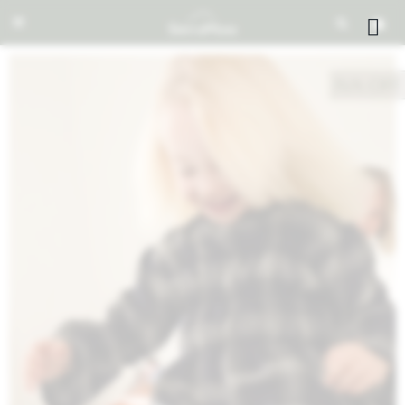


NOTIFICARME