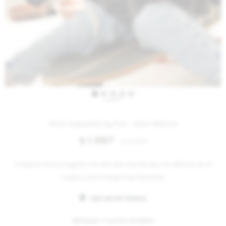
IVA OFF
Mini Coquette by Pur - Azul Marino
1.967
$
2.400
$
Coqueta como ninguna, con una tela muy trendy, con elástico en el
cuerpo y una manga muy femenina.
UBICAR EN TIENDA
MÉTODOS Y COSTOS DE ENVÍO