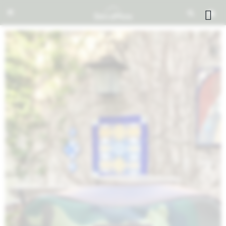


NOTIFICARME