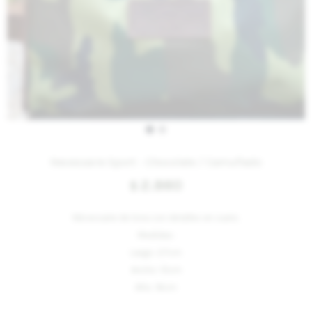
Necessaire Sport - Chocolate / Camuflado
2.860
$
Nécessaire de lona con detalles en cuero.
Medidas:
Largo: 27cm
Ancho: 10cm
Alto: 16cm