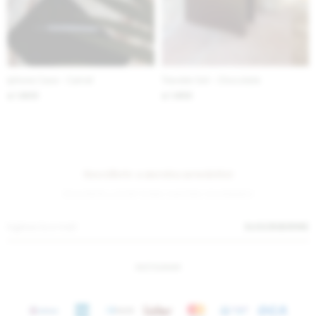
Iphone Case - Camel
Traveler Set - Chocolate
1.600
1.650
$
$
Suscríbete a nuestra newsletter
¡Suscribite y recibí todas nuestras novedades!
SUSCRIBIRME
INSTAGRAM