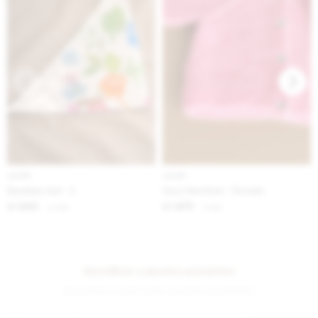
IVA OFF
IVA OFF
Bandana Gurí - 2
Saco New Born - Rosado
1.230
1.475
$
1.500
$
1.800
$
$
Suscríbete a nuestra newsletter
¡Suscribite y recibí todas nuestras novedades!