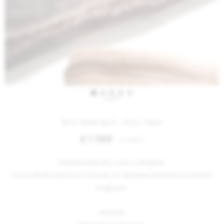
IVA OFF
Mini Neck Gurí - Gris / Topo
1.189
$
1.450
$
Bufanda para niño, suave y abrigada.
Con un diseño práctico y cómodo, es ideal para afrontar los inviernos
uruguayos.
MEDIDAS