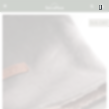


NOTIFICARME