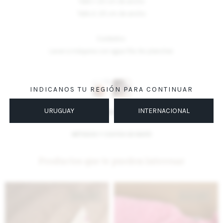
Talle 1: 20 cm de ancho
Talle 2: 25 cm de ancho
Cuidados:
Lavar a máquina con agua fría. No planchar.
Variantes:
INDICANOS TU REGIÓN PARA CONTINUAR
URUGUAY
INTERNACIONAL
UBICAR EN TIENDA
MÉTODOS Y COSTOS DE ENVÍO
Productos que te pueden interesar