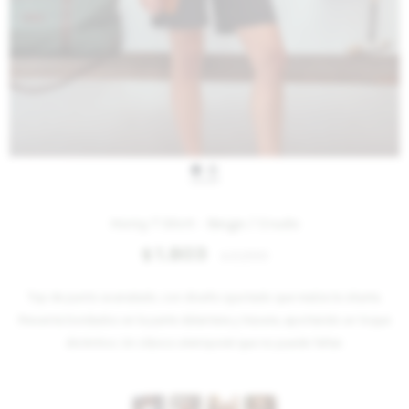
IVA OFF
Horsy T Shirt - Beige / Crudo
1.803
$
2.200
$
Top de punto acanalado, con diseño ajustado que realza la silueta.
Presenta bordados en la parte delantera y trasera, aportando un toque
distintivo. Un clásico atemporal que no puede faltar.
Variantes: