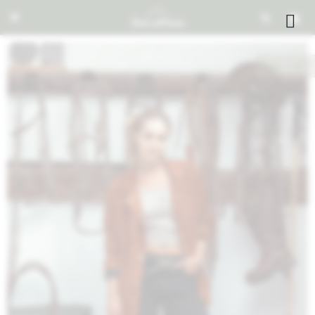


NOTIFICARME