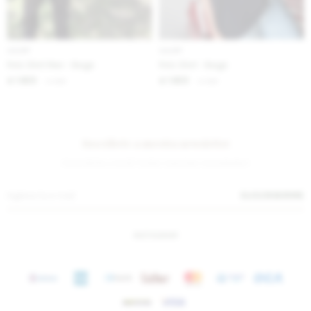
IVA OFF
IVA OFF
Polo Shirt Men - Beige
Polo Shirt - Beige
1.623
1.623
$
1.980
$
1.980
$
$
Suscríbete a nuestra newsletter
¡Suscribite y recibí todas nuestras novedades!
SUSCRIBIRME
INSTAGRAM