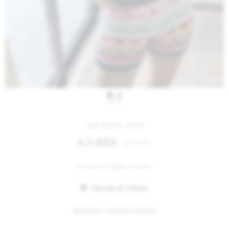
IVA OFF
Top Rosly - Azul
2.623
$
3.200
$
Top de hio tejido a mano.
UBICAR EN TIENDA
MÉTODOS Y COSTOS DE ENVÍO