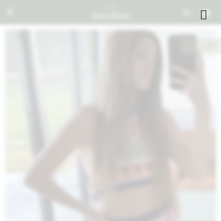


NOTIFICARME