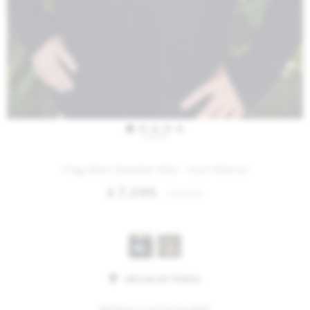
IVA OFF
Flag Wool Sweater Men - Azul Marino
7.295
$
8.900
$
Variantes:
UBICAR EN TIENDA