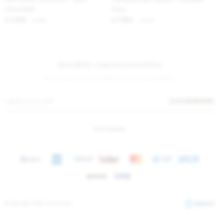
Chocolate
Rojo
7.213
7.213
$
8.800
$
8.800
$
$
Suscríbete a nuestra newsletter
¡Suscribite y recibí todas nuestras novedades!
SUSCRIBIRME
INSTAGRAM
© Copyright 2026 / Sierra Mora