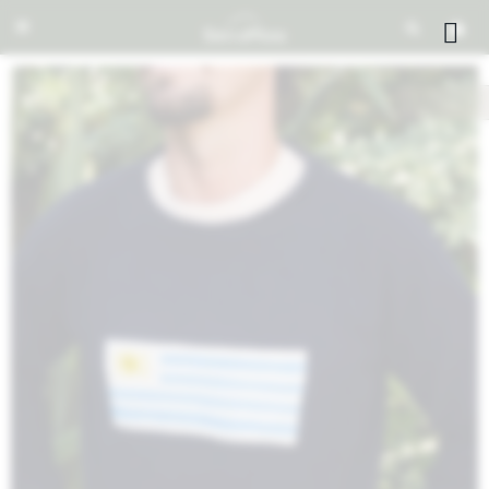


NOTIFICARME