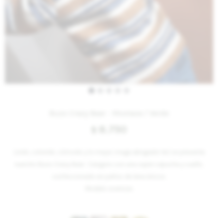
Buzo Crazy Bear - Mostaza / Verde
8.750
$
Lindo, colorido, cómodo y lo mejor, mega abrigado! Así se presenta
nuestro Buzo Crazy Bear . Canguro con una super capucha y cuello,
confeccionado en paños de lana únicos.
Modelo oversize.
Variantes: