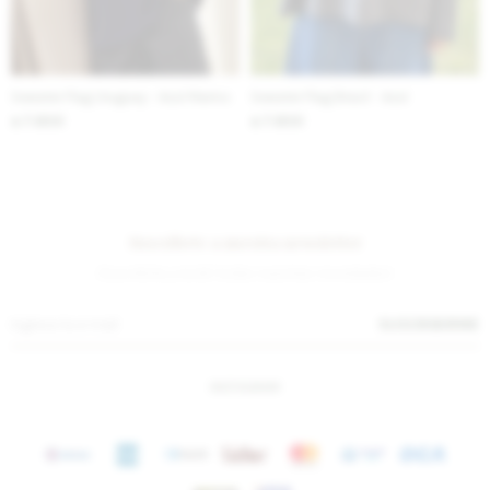
Sweater Flag Uruguay - Azul Marino
Sweater Flag Brasil - Azul
7.800
7.800
$
$
Suscríbete a nuestra newsletter
¡Suscribite y recibí todas nuestras novedades!
SUSCRIBIRME
INSTAGRAM