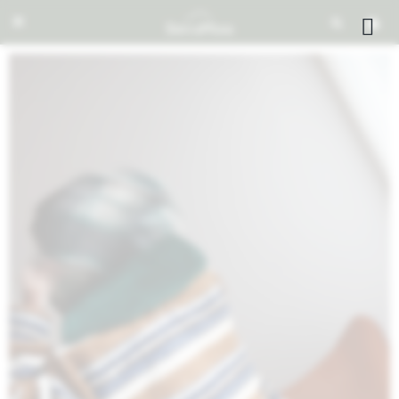


NOTIFICARME