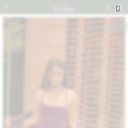


NOTIFICARME