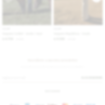
IVA OFF
IVA OFF
Vaquero Colibrí - óxido / Azul
Vaquero República - Crudo
4.754
5.082
$
5.800
$
6.200
$
$
Suscríbete a nuestra newsletter
¡Suscribite y recibí todas nuestras novedades!
SUSCRIBIRME
INSTAGRAM