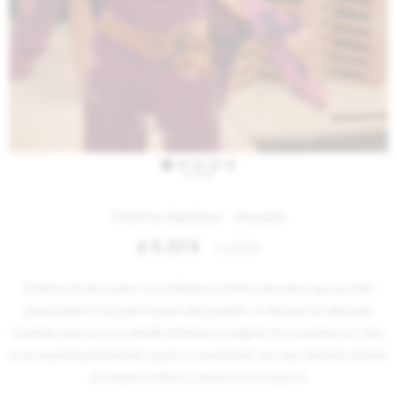
IVA OFF
Enterito Backless - Morado
5.574
$
6.800
$
Enterito de terciopelo con múltiples bolsillos ubicados que aportan
practicidad. En la parte trasera del pantalón se destaca un delicado
bordado que suma un detalle distintivo y original. Se completa con tiras
en la espalda para brindan ajuste y comodidad, sino que también añaden
un toque moderno y atractivo al conjunto.