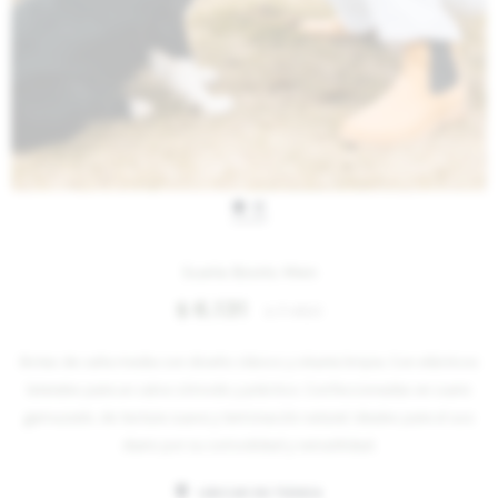
IVA OFF
Suela Boots Men
6.131
$
7.480
$
Botas de caña media con diseño clásico y silueta limpia. Con elásticos
laterales para un calce cómodo y práctico. Confeccionadas en cuero
gamuzado, de textura suave y terminación natural. Ideales para el uso
diario por su comodidad y versatilidad.
UBICAR EN TIENDA