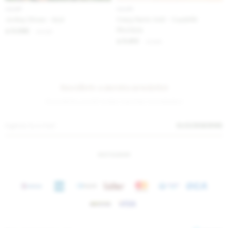
IVA OFF
IVA OFF
Jockey Shoes - Azul
Crazy Pants Vol2 - Cuadrillé
Mostaza
5.082
$
6.200
$
5.410
$
6.600
$
Suscríbete a nuestra newsletter
¡Suscribite y recibí todas nuestras novedades!
SUSCRIBIRME
INSTAGRAM