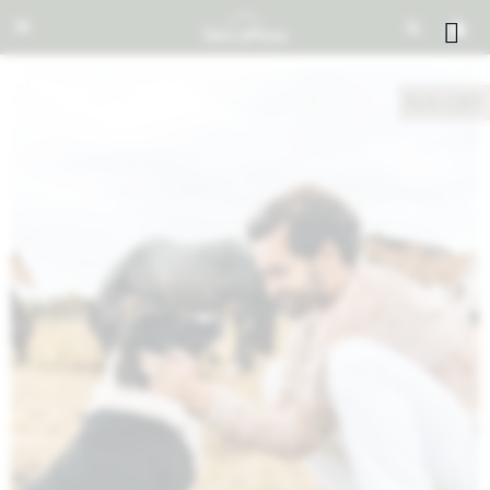


NOTIFICARME