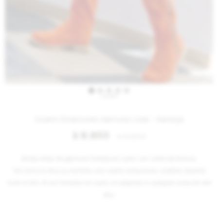
IVA OFF
Cuatro Estaciones Gamuza Lisas - Naranja
8.853
$
10.800
$
Botas altas de gamuza forrada en cuero con cierre de bronce.
Tal como lo dice su nombre, son cuatro estaciones, usables durante
todo el año. Al ser forradas en cuero se adaptan a cualquier estación del
año.
Variantes: