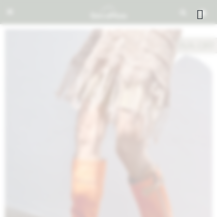


NOTIFICARME