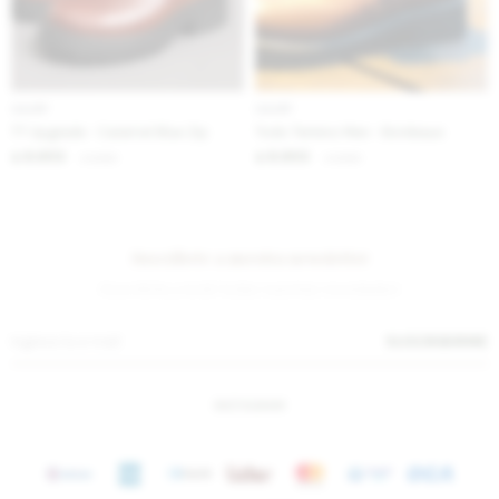
IVA OFF
IVA OFF
TT Upgrade - Caramel Blue Zip
Todo Terreno Men - Bordeaux
8.853
8.853
$
10.800
$
10.800
$
$
Suscríbete a nuestra newsletter
¡Suscribite y recibí todas nuestras novedades!
SUSCRIBIRME
INSTAGRAM