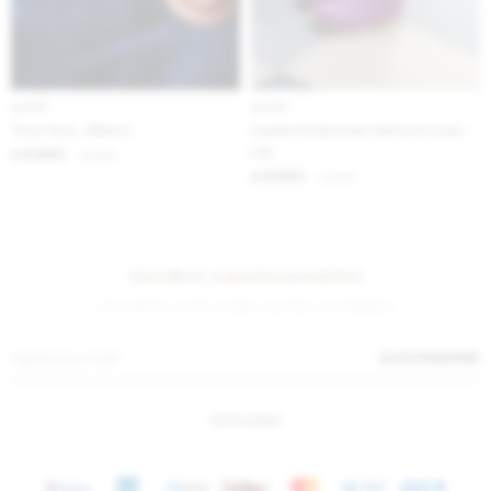
IVA OFF
IVA OFF
Toca Toca - Blanco
Cuatro Estaciones Gamuza Lisas -
Lila
8.853
$
10.800
$
8.853
$
10.800
$
Suscríbete a nuestra newsletter
¡Suscribite y recibí todas nuestras novedades!
SUSCRIBIRME
INSTAGRAM