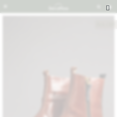


NOTIFICARME