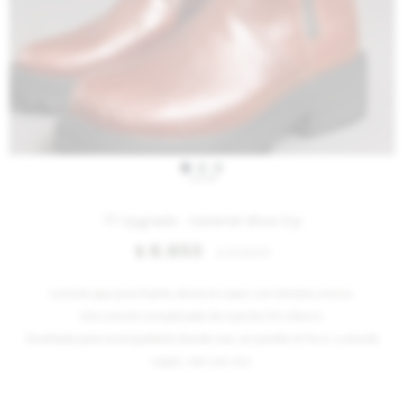
IVA OFF
TT Upgrade - Caramel Blue Zip
8.853
$
10.800
$
La bota que pisa fuerte, ahora el cuero con textura crocco.
Una versión actualizada de nuestro hit clásico.
Diseñada para acompañarte donde sea, sin perder el foco: a donde
vayas, van con vos.
Variantes: