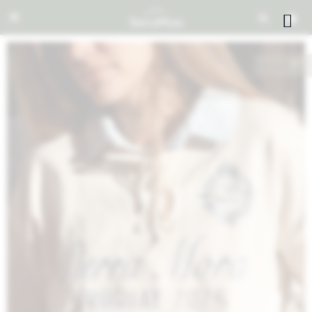


NOTIFICARME