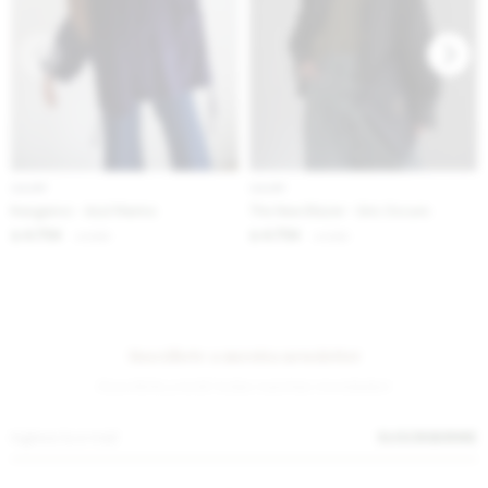
IVA OFF
IVA OFF
Kangaroo - Azul Marino
The New Blazer - Gris Oscuro
4.754
4.754
$
5.800
$
5.800
$
$
Suscríbete a nuestra newsletter
¡Suscribite y recibí todas nuestras novedades!
SUSCRIBIRME