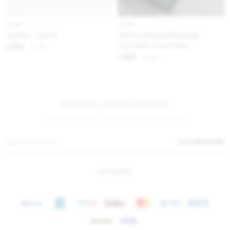
IVA OFF
IVA OFF
Tarjetero - Camel
Sobre Cartuchera Mustang -
Chocolate / Camuflado
984
$
1.200
$
984
$
1.200
$
Suscríbete a nuestra newsletter
¡Suscribite y recibí todas nuestras novedades!
SUSCRIBIRME
INSTAGRAM