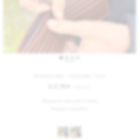
IVA OFF
Billetera Men - Chocolate / Azul
2.164
$
2.640
$
Billetera de cuero para hombre.
Medidas: 11.5x8.8cm
Variantes: