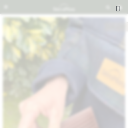


NOTIFICARME