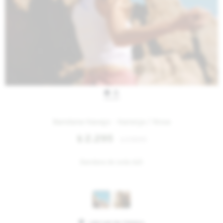
IVA OFF
Bandana Navajo - Naranja / Rosa
2.295
$
2.800
$
Bandana de seda dull.
Variantes: