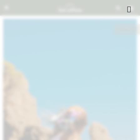


NOTIFICARME