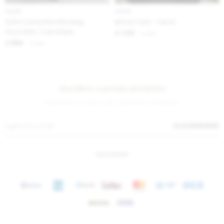
IVA OFF
IVA OFF
Sobre Cartuchera Mustang -
Iphone Case - Camel
Chocolate / Camuflado
1.312
$
1.600
$
984
$
1.200
$
Suscríbete a nuestra newsletter
¡Suscribite y recibí todas nuestras novedades!
SUSCRIBIRME
INSTAGRAM