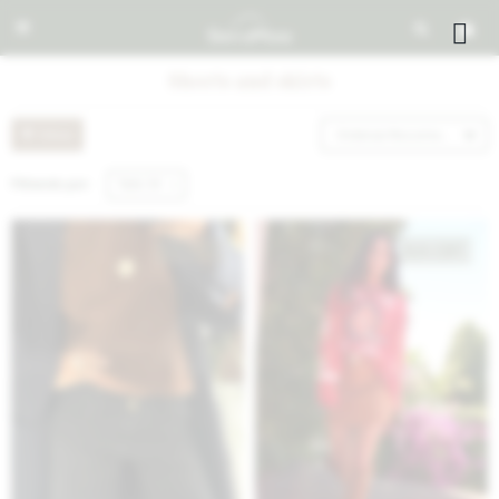


Shorts and skirts
Recomendados
Filtrando por:
Talle 34