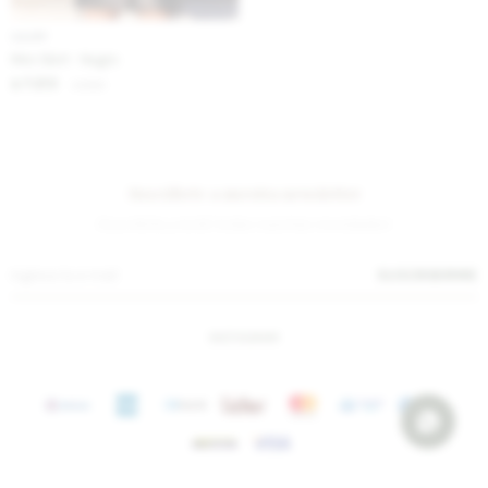
IVA OFF
Mini Skirt - Negro
7.213
$
8.800
$
Suscríbete a nuestra newsletter
¡Suscribite y recibí todas nuestras novedades!
SUSCRIBIRME
INSTAGRAM