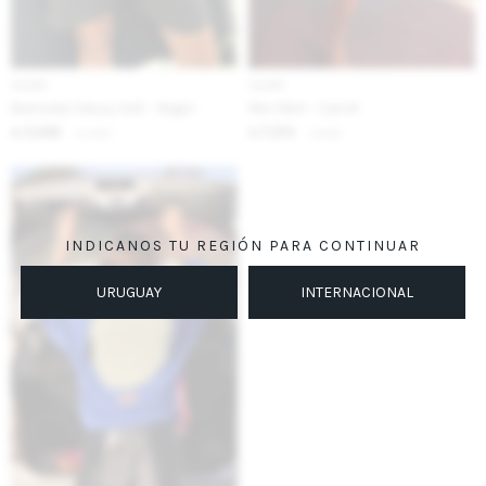
IVA OFF
IVA OFF
Bermuda Classy Vol2 - Negro
Mini Skirt - Camel
3.246
7.213
$
3.960
$
8.800
$
$
INDICANOS TU REGIÓN PARA CONTINUAR
URUGUAY
INTERNACIONAL