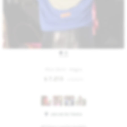
IVA OFF
Mini Skirt - Negro
7.213
$
8.800
$
Variantes:
UBICAR EN TIENDA