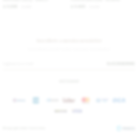
3.246
3.443
$
3.960
$
4.200
$
$
Suscríbete a nuestra newsletter
¡Suscribite y recibí todas nuestras novedades!
SUSCRIBIRME
INSTAGRAM
© Copyright 2026 / Sierra Mora