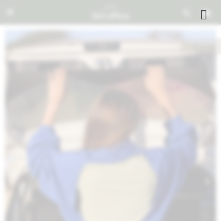


NOTIFICARME