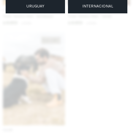
URUGUAY
INTERNACIONAL
IVA OFF
IVA OFF
Todo Terreno Men - Bordeaux
Todo Terreno Men - Verde
8.853
8.853
$
10.800
$
10.800
$
$
IVA OFF