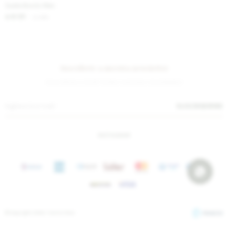
Suela Boots Men
6.131
$
7.480
$
Suscríbete a nuestra newsletter
¡Suscribite y recibí todas nuestras novedades!
SUSCRIBIRME
INSTAGRAM
© Copyright 2026 / Sierra Mora