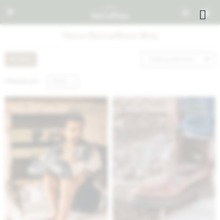


Shoes SierraMora Men
Recomendados
Filtrando por:
Shoes