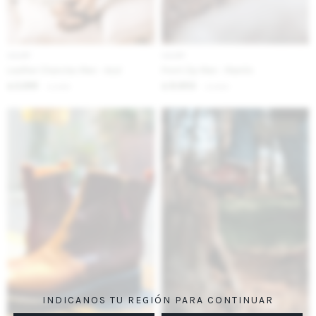
IVA OFF
IVA OFF
Leather Chanclas Men - Azul
Front Zip Men - Marrón
2.295
8.853
$
2.800
$
10.800
$
$
INDICANOS TU REGIÓN PARA CONTINUAR