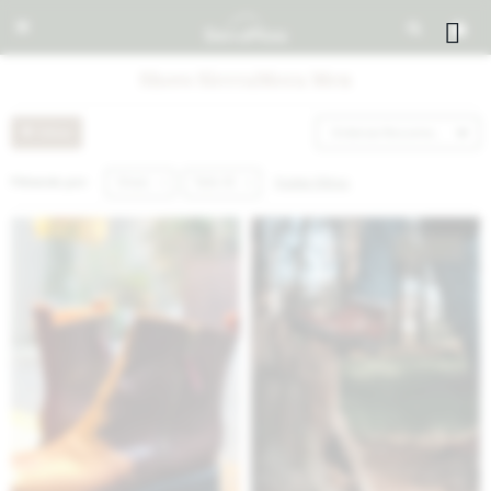


Shoes SierraMora Men
Recomendados
Quitar filtros
Filtrando por:
Shoes
Talle 43