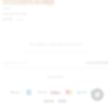
IVA OFF
Suela Boots Men
6.131
$
7.480
$
Suscríbete a nuestra newsletter
¡Suscribite y recibí todas nuestras novedades!
SUSCRIBIRME
INSTAGRAM