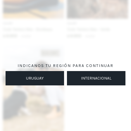
IVA OFF
IVA OFF
Todo Terreno Men - Bordeaux
Todo Terreno Men - Verde
8.853
8.853
$
10.800
$
10.800
$
$
INDICANOS TU REGIÓN PARA CONTINUAR
URUGUAY
INTERNACIONAL