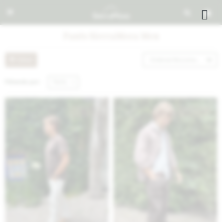


Pants SierraMora Men
Recomendados
Filtrando por:
Pants