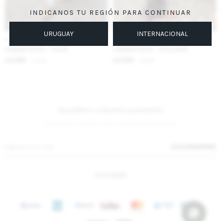
INDICANOS TU REGIÓN PARA CONTINUAR
URUGUAY
INTERNACIONAL
IVA OFF
IVA OFF
Vaquero Bone - Crudo
Vaquero Bone - Chocolate
2.541
2.541
$
3.100
$
3.100
$
$
Suscríbete a nuestra newsletter
¡Suscribite y recibí todas nuestras novedades!
SUSCRIBIRME
INSTAGRAM