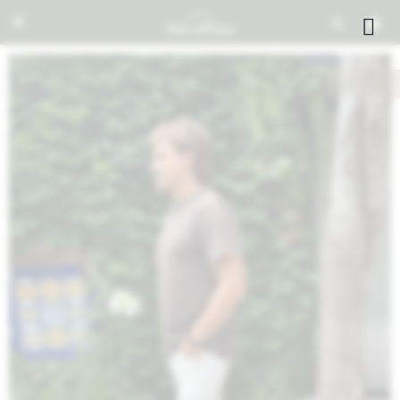


NOTIFICARME