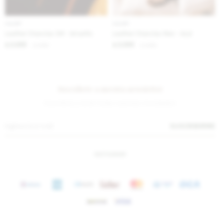
IVA OFF
IVA OFF
Leather Chanclas SM - Amarillo
Leather Chanclas Men - Azul
2.295
2.295
$
2.800
$
2.800
$
$
Suscríbete a nuestra newsletter
¡Suscribite y recibí todas nuestras novedades!
SUSCRIBIRME
INSTAGRAM