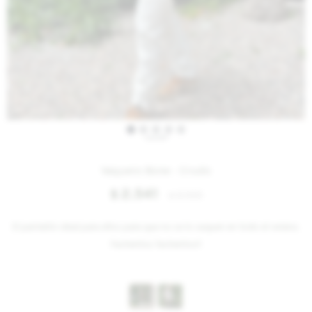
IVA OFF
Vaquero Bone - Crudo
2.541
$
3.100
$
El pantalón ideal para ellos para que no se lo saquen en todo el verano.
Facheritos facheritos!!
Variantes: