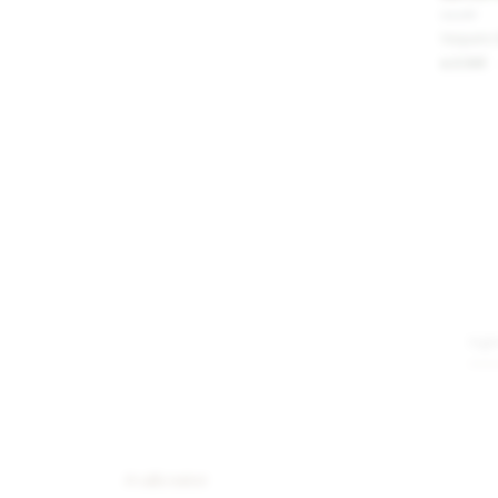
IVA OFF
Vaquero 
2.541
$
#callcenter