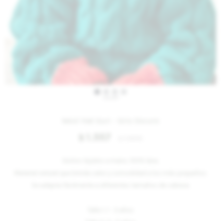
IVA OFF
Wool Hat Guri - Gris Oscuro
1.557
$
1.900
$
Gorros tejidos a mano, 100% lana.
Material natural que brinda calor y comodidad a los más pequeños.
Se adapta fácilmente a diferentes tamaños de cabeza.
Talle 1: 1 - 3 años