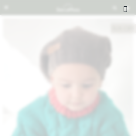


NOTIFICARME