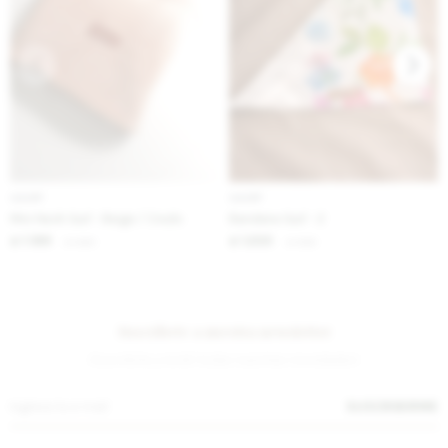
IVA OFF
IVA OFF
Mini Neck Gurí - Beige / Crudo
Bandana Gurí - 2
1.189
1.230
$
1.450
$
1.500
$
$
Suscríbete a nuestra newsletter
¡Suscribite y recibí todas nuestras novedades!
SUSCRIBIRME