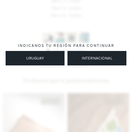
Talle 2: 3 - 5 años
Talle 3: 5 - 8 años
Talle 4: 8 - 12 años
Variantes:
INDICANOS TU REGIÓN PARA CONTINUAR
UBICAR EN TIENDA
URUGUAY
INTERNACIONAL
MÉTODOS Y COSTOS DE ENVÍO
Productos que te pueden interesar