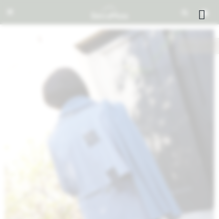


NOTIFICARME