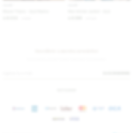
IVA OFF
IVA OFF
Blazer Titanic - Azul Marino
Men Winter Jacket - Azul
8.033
8.566
$
9.800
$
10.450
$
$
Suscríbete a nuestra newsletter
¡Suscribite y recibí todas nuestras novedades!
SUSCRIBIRME
INSTAGRAM