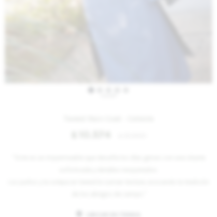
IVA OFF
Tweed Rain Coat - Celeste
10.574
$
12.900
$
" Este es un impermeable que desafía los días grises con una silueta
sofisticada y detalles inesperados.
Los puños y la solapa en tweed le suman textura, evocando la tradición
de los abrigos de campo."
UBICAR EN TIENDA