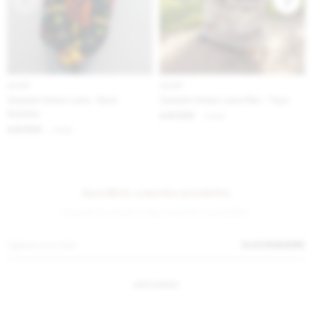
IVA OFF
IVA OFF
Sweater Gitano Lana - Base
Sweater Gitano Lana Men - Topo
Petróleo
8.033
$
9.800
$
8.033
$
9.800
$
Suscríbete a nuestra newsletter
¡Suscribite y recibí todas nuestras novedades!
SUSCRIBIRME
INSTAGRAM