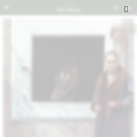


NOTIFICARME