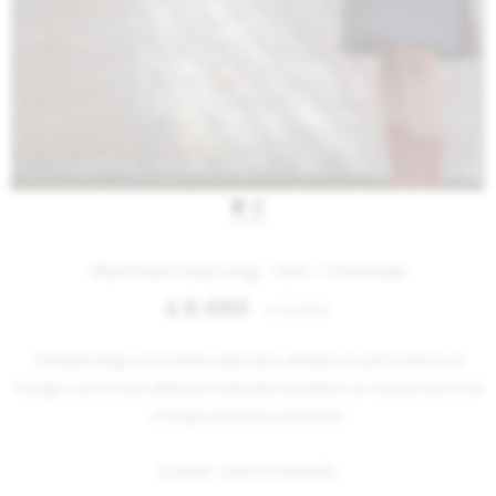
IVA OFF
Macchiato Coat Long - Azul / Chocolate
8.689
$
10.600
$
Campera larga con bolsillos aplicados, detalles en piel sintética en
mangas y en la vista delantera. Delicados bordados en crochet que le da
el toque artesanal y distintivo.
Cuidado: Lavar en tintorería.