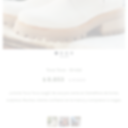
IVA OFF
Toca Toca - Bridal
8.853
$
10.800
$
La bota Toca Toca surgió de una pre venta en SierraMora de botas
sorpresa. Muchas clienta confiaron en la marca y compraron a ciegas.
Variantes: