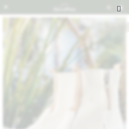


NOTIFICARME