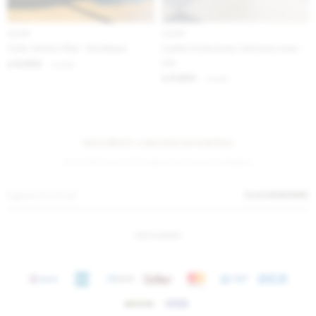
IVA OFF
IVA OFF
Todo Terreno Men - Bordeaux
Cuatro Estaciones Gamuza Lisas -
Lila
8.853
$
10.800
$
8.853
$
10.800
$
Suscríbete a nuestra newsletter
¡Suscribite y recibí todas nuestras novedades!
SUSCRIBIRME
INSTAGRAM