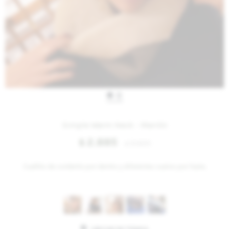
IVA OFF
Simple Warm Neck - Marrón
2.885
$
3.520
$
Cuellito de corderito por dentro y diferentes cueros por fuera.
Variantes: