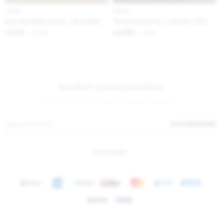
IVA OFF
IVA OFF
Pasa Montañas Rosly - Chocolate
Simple Wool Hat - Celeste Y Gris
2.131
2.295
$
2.600
$
2.800
$
$
Suscríbete a nuestra newsletter
¡Suscribite y recibí todas nuestras novedades!
SUSCRIBIRME
INSTAGRAM