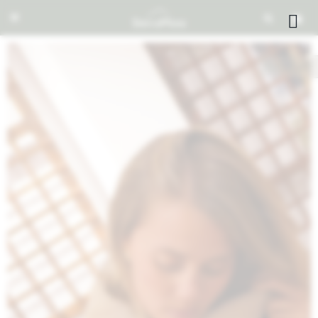


NOTIFICARME