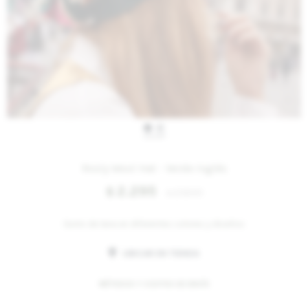
IVA OFF
Rosly Wool Hat - Verde Inglés
2.295
$
2.800
$
Gorro de lana en diferentes colores y diseños
UBICAR EN TIENDA
MÉTODOS Y COSTOS DE ENVÍO