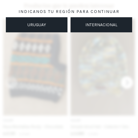
Productos que te pueden interesar
INDICANOS TU REGIÓN PARA CONTINUAR
URUGUAY
INTERNACIONAL
IVA OFF
IVA OFF
Pasa Montañas Rosly - Chocolate
Simple Wool Hat - Celeste Y Gris
2.131
2.295
$
2.600
$
2.800
$
$