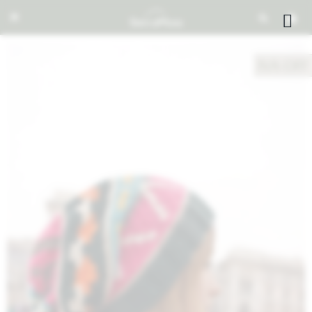


NOTIFICARME