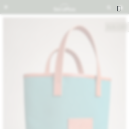


NOTIFICARME