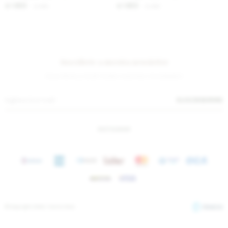
1.623
1.623
$
1.980
$
1.980
$
$
Suscríbete a nuestra newsletter
¡Suscribite y recibí todas nuestras novedades!
SUSCRIBIRME
INSTAGRAM
© Copyright 2026 / Sierra Mora