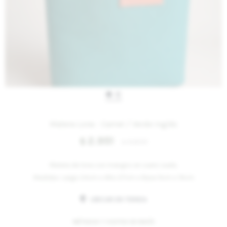
IVA OFF
Matera Lona - Camel / Verde Inglés
2.951
$
3.600
$
Matera de lona con mangos en cuero suela.
Medidas: Largo 24cm x Alto 27cm x Base 9cm x 19cm
UBICAR EN TIENDA
MÉTODOS Y COSTOS DE ENVÍO