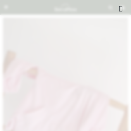


NOTIFICARME