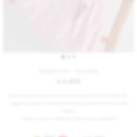
Kangaroo Guri - Rosa-bebe
4.200
$
Buzo con capucha, corte oversize. Con dos bolsillos frontales tipo
canguro, mangas con volumen fruncido y cordones en el bajo para
ajuste.
Confeccionado en tejido tipo plush, suave y abrigado.
Variantes: