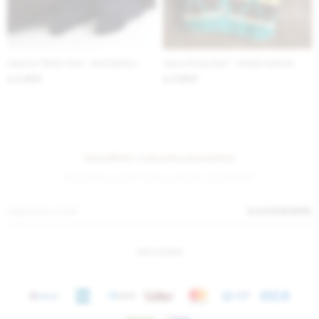
Gaucho Pants Gurí - Azul Marino
Saco Rosly Gurí - Verde/celeste
3.400
3.600
$
$
Suscríbete a nuestra newsletter
¡Suscribite y recibí todas nuestras novedades!
SUSCRIBIRME
INSTAGRAM