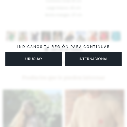
Contorno total: 61 cm
Largo brazos: 45 cm
Ancho mangas: 37 cm
Variantes:
INDICANOS TU REGIÓN PARA CONTINUAR
UBICAR EN TIENDA
URUGUAY
INTERNACIONAL
MÉTODOS Y COSTOS DE ENVÍO
Productos que te pueden interesar