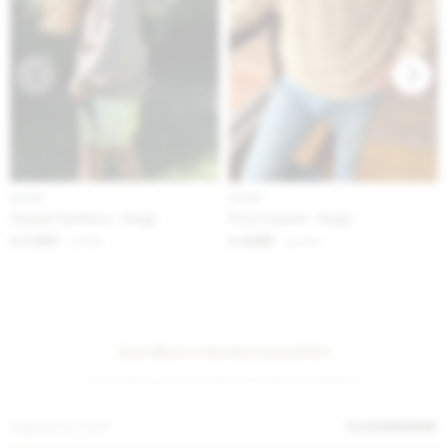
IVA OFF
IVA OFF
Sweater Backless - Beige
River Sweater - Beige
3.935
4.262
$
4.800
$
5.200
$
$
Suscríbete a nuestra newsletter
¡Suscribite y recibí todas nuestras novedades!
SUSCRIBIRME