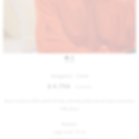
IVA OFF
Kangaroo - Coral
4.754
$
5.800
$
Buzo oversize 100% plush. El más cómodo, para usar en todo momento.
Talle único.
Medidas:
Largo total: 75 cm