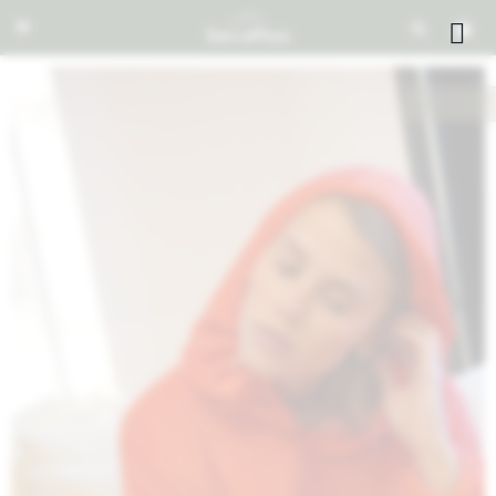


NOTIFICARME