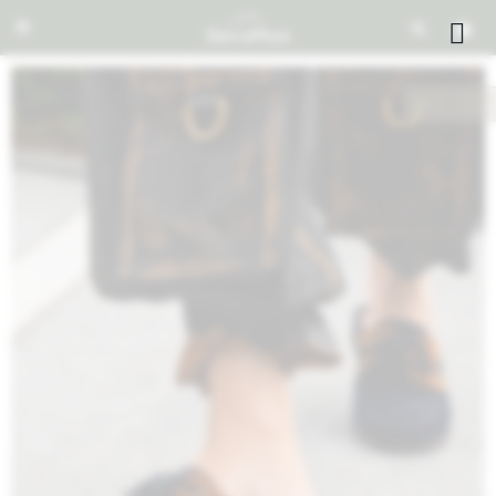


NOTIFICARME