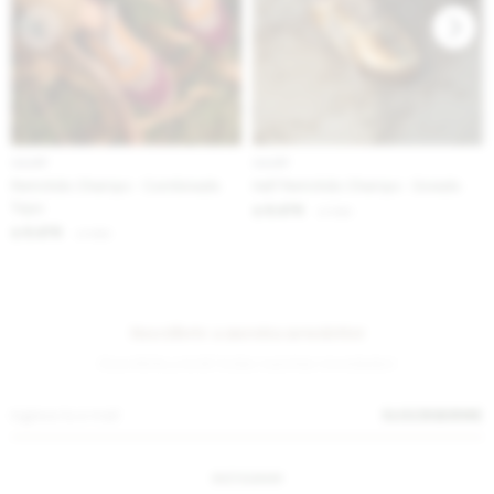
IVA OFF
IVA OFF
Permitido Champs - Combinado
Half Permitido Champs - Dorado
Topo
6.476
$
7.900
$
6.476
$
7.900
$
Suscríbete a nuestra newsletter
¡Suscribite y recibí todas nuestras novedades!
SUSCRIBIRME
INSTAGRAM