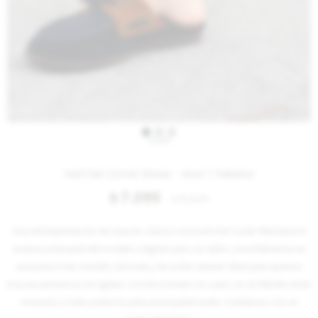
IVA OFF
Half Del Corral Shoes - Azul / Habano
7.295
$
8.900
$
Una reinterpretación de nuestro clásico mocasín Del Corral. Mantiene la
esencia artesanal del modelo original, pero sin talón, convirtiéndose en
una pieza más versátil, cómoda y de estilo natural. Ideal para quienes
buscan presencia sin rigidez. Confeccionado en cuero, es un híbrido entre
mocasín y mule, perfecto para acompañar looks cotidianos con un