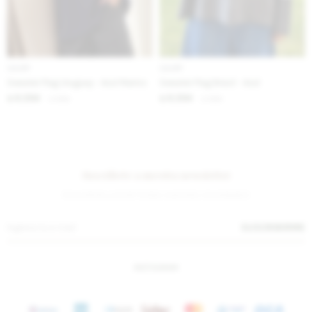
IVA OFF
IVA OFF
Sweater Flag Uruguay - Azul Marino
Sweater Flag Brasil - Azul
6.394
6.394
$
7.800
$
7.800
$
$
Suscríbete a nuestra newsletter
¡Suscribite y recibí todas nuestras novedades!
SUSCRIBIRME
INSTAGRAM