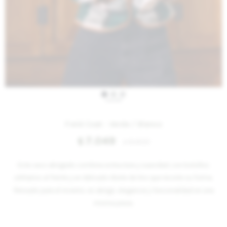
IVA OFF
Field Coat - Verde / Blanco
7.049
$
8.600
$
Este saco abrigado combina estructura y suavidad, con bolsillos
utilitarios al frente y un delicado ribete de lino que recorre su forma.
Pensado para el invierno, es abrigo, elegancia y funcionalidad en una
misma pieza.
Variantes: