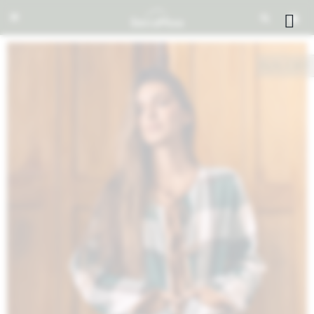


NOTIFICARME