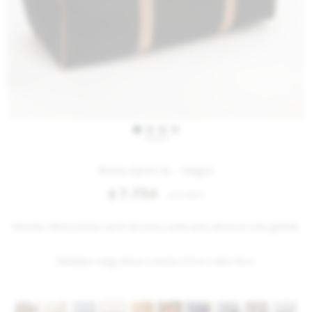
IVA OFF
Bolso Sport XL - Negro
7.754
$
9.460
$
Nuestro clásico bolso sport de lona y cuero pero ahora en más grande.
Medidas: Largo 64cm x Ancho 27cm x Alto 31cm
Variantes: