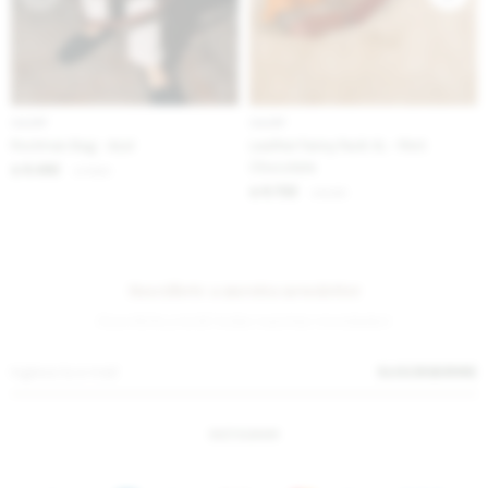
IVA OFF
IVA OFF
Postman Bag - Azul
Leather Fanny Pack XL - Print
Chocolate
6.492
$
7.920
$
6.722
$
8.200
$
Suscríbete a nuestra newsletter
¡Suscribite y recibí todas nuestras novedades!
SUSCRIBIRME
INSTAGRAM