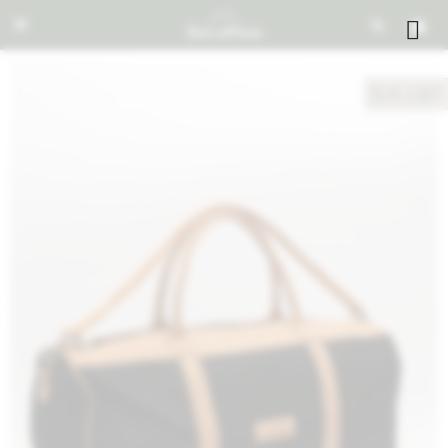


NOTIFICARME